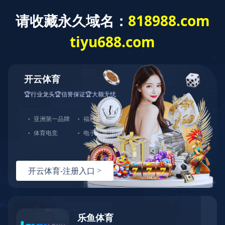
English
产品中心
PRODUCT
>亚马逊专供
>厨具
>烘焙用具
>户外商品
>刀具