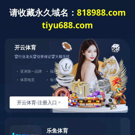
English
产品中心
PRODUCT
>亚马逊专供
>厨具
>烘焙用具
>户外商品
>刀具